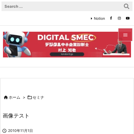
Notion


メニュ

サイド

前へ


ホーム
>

セミナ
次へ

画像テスト
検索

2010年11月1日