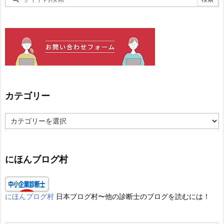
カテゴリー
カ
テ
ゴ
リ
ー
にほんブログ村
にほんブログ村
日本ブログ村〜他の診断士のブログを読むには！