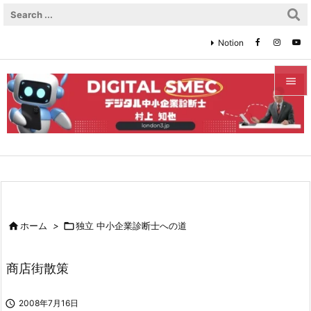
Notion


メニュ

サイド

前へ


ホーム
>

独立 中小企業診断士への道
次へ

商店街散策
検索

2008年7月16日