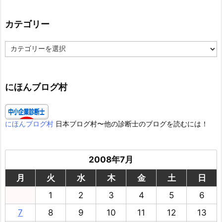
カテゴリー
カ
テ
ゴ
リ
ー
にほんブログ村
にほんブログ村
日本ブログ村〜他の診断士のブログを読むには！
2008年7月
月
火
水
木
金
土
日
1
2
3
4
5
6
7
8
9
10
11
12
13