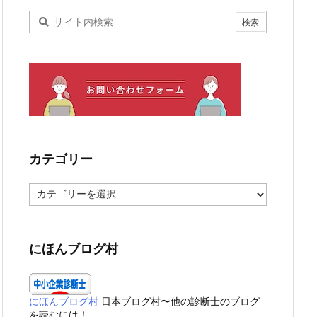
カテゴリー
カ
テ
ゴ
リ
ー
にほんブログ村
にほんブログ村
日本ブログ村〜他の診断士のブログ
を読むには！