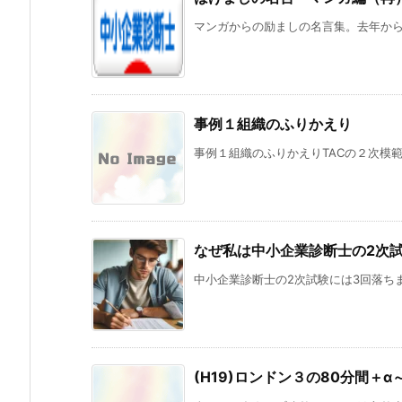
マンガからの励ましの名言集。去年から
事例１組織のふりかえり
事例１組織のふりかえりTACの２次模範解
なぜ私は中小企業診断士の2次
中小企業診断士の2次試験には3回落ちまし
(H19)ロンドン３の80分間＋α～