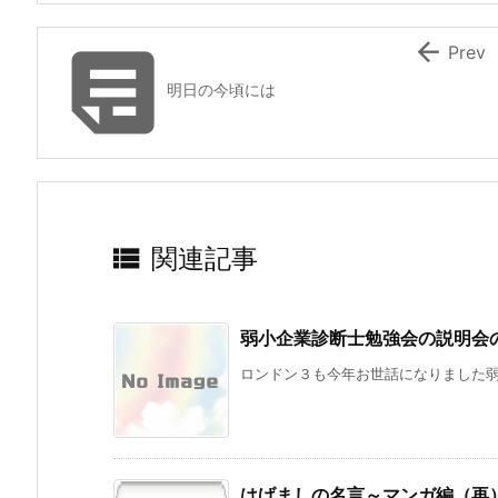


Prev
明日の今頃には

関連記事
弱小企業診断士勉強会の説明会
ロンドン３も今年お世話になりました弱小
はげましの名言～マンガ編（再