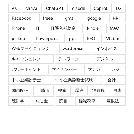
AX
canva
ChatGPT
claude
Copilot
DX
Facebook
freee
gmail
google
HP
iPhone
IT
IT導入補助金
kindle
MAC
pickup
Powerpoint
ppt
SEO
Vtuber
Webマーケティング
wordpress
インボイス
キャッシュレス
テレワーク
デジタル
パワーポイント
マイナンバー
マンガ
レジ
中小企業診断士
中小企業診断士試験
会計
動画配信
川崎市
検索
歴史
消費税
白書
統計学
補助金
読書
軽減税率
電帳法